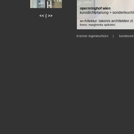
opernringhof wien
kunstlichtplanung + sonderleuc
<<
|
>>
architektur: lakonis architekten 
fotos: margherita spiluttini
krismer ingenieurbüro | bundesst