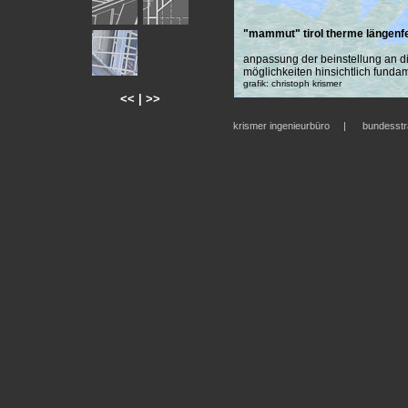
"mammut" tirol therme längenf
anpassung der beinstellung an d
möglichkeiten hinsichtlich fundam
grafik: christoph krismer
<<
|
>>
krismer ingenieurbüro | bundesst