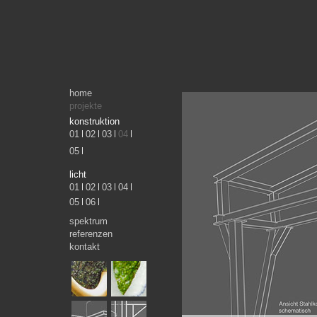
home
projekte
konstruktion
01
|
02
|
03
|
04
|
05
|
licht
01
|
02
|
03
|
04
|
05
|
06
|
spektrum
referenzen
kontakt