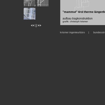
"mammut" tirol therme längenf
aufbau tragkonstruktion
grafik: christoph krismer
<<
|
>>
krismer ingenieurbüro | bundesst